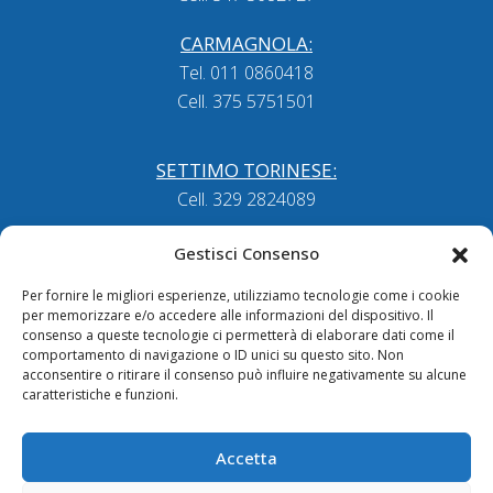
CARMAGNOLA:
Tel. 011 0860418
Cell. 375 5751501
SETTIMO TORINESE:
Cell. 329 2824089
FOSSANO:
Gestisci Consenso
Tel. 0172 636057
Per fornire le migliori esperienze, utilizziamo tecnologie come i cookie
per memorizzare e/o accedere alle informazioni del dispositivo. Il
consenso a queste tecnologie ci permetterà di elaborare dati come il
LINK UTILI
comportamento di navigazione o ID unici su questo sito. Non
acconsentire o ritirare il consenso può influire negativamente su alcune
Osteopata Torino
caratteristiche e funzioni.
Fisioterapista Torino
Tecarterapia Torino
Accetta
Onde D'Urto Torino
Triathlon Torino