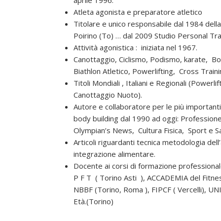
Atleta agonista e preparatore atletico
Titolare e unico responsabile dal 1984 della 
Poirino (To) … dal 2009 Studio Personal Tra
Attività agonistica : iniziata nel 1967.
Canottaggio, Ciclismo, Podismo, karate, Bo
Biathlon Atletico, Powerlifting, Cross Traini
Titoli Mondiali , Italiani e Regionali (Powerl
Canottaggio Nuoto).
Autore e collaboratore per le più importanti 
body building dal 1990 ad oggi: Professio
Olympian’s News, Cultura Fisica, Sport e Sa
Articoli riguardanti tecnica metodologia del
integrazione alimentare.
Docente ai corsi di formazione professional
P F T ( Torino Asti ), ACCADEMIA del Fitne
NBBF (Torino, Roma ), FIPCF ( Vercelli), UN
Età.(Torino)