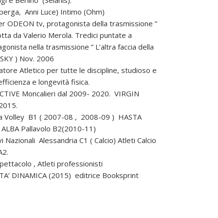
uperga, Anni Luce) Intimo (Ohm)
r ODEON tv, protagonista della trasmissione ”
tta da Valerio Merola. Tredici puntate a
gonista nella trasmissione ” L’altra faccia della
(SKY ) Nov. 2006
ore Atletico per tutte le discipline, studioso e
efficienza e longevità fisica.
CTIVE Moncalieri dal 2009- 2020. VIRGIN
 2015.
lla Volley B1 ( 2007-08 , 2008-09 ) HASTA
) ALBA Pallavolo B2(2010-11)
i Nazionali Alessandria C1 ( Calcio) Atleti Calcio
A2.
pettacolo , Atleti professionisti
TA’ DINAMICA (2015) editrice Booksprint