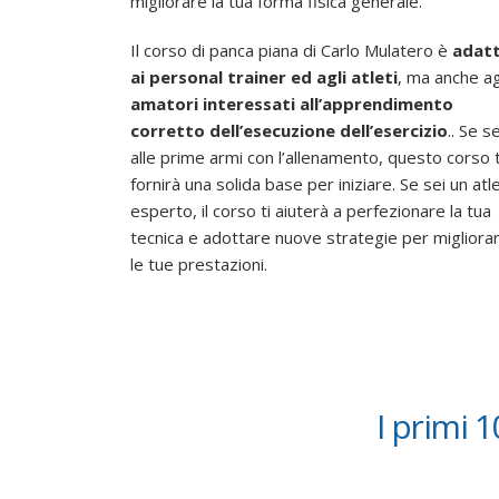
migliorare la tua forma fisica generale.
Il corso di panca piana di Carlo Mulatero è
adat
ai personal trainer ed agli atleti
, ma anche ag
amatori interessati all’apprendimento
corretto dell’esecuzione dell’esercizio
.. Se se
alle prime armi con l’allenamento, questo corso t
fornirà una solida base per iniziare. Se sei un atl
esperto, il corso ti aiuterà a perfezionare la tua
tecnica e adottare nuove strategie per migliora
le tue prestazioni.
I primi 