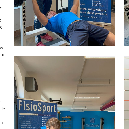
e.
a
 e
ro
ono
e
 le
e
 o