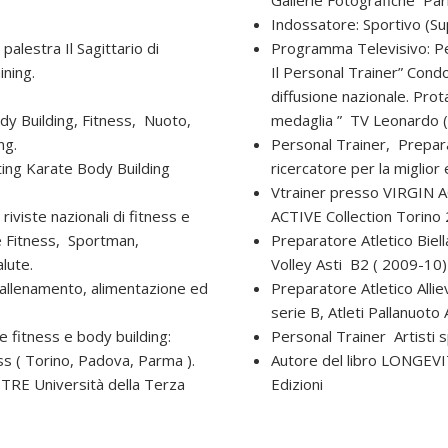
Indossatore: Sportivo (S
palestra Il Sagittario di
Programma Televisivo: Pe
ining.
Il Personal Trainer” Condo
diffusione nazionale. Prota
dy Building, Fitness, Nuoto,
medaglia ” TV Leonardo 
ng.
Personal Trainer, Preparat
ifting Karate Body Building
ricercatore per la miglior 
Vtrainer presso VIRGIN A
riviste nazionali di fitness e
ACTIVE Collection Torino
ne Fitness, Sportman,
Preparatore Atletico Bie
lute.
Volley Asti B2 ( 2009-10
l’allenamento, alimentazione ed
Preparatore Atletico Alliev
serie B, Atleti Pallanuoto 
e fitness e body building:
Personal Trainer Artisti s
ss ( Torino, Padova, Parma ).
Autore del libro LONGEVI
ITRE Università della Terza
Edizioni