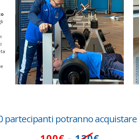
to
li
i
i
eta
re
10 partecipanti potranno acquistare i